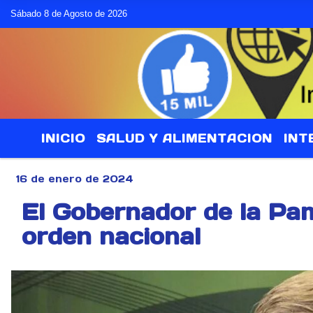
Sábado 8 de Agosto de 2026
INICIO
SALUD Y ALIMENTACION
INT
16 de enero de 2024
El Gobernador de la Pam
orden nacional