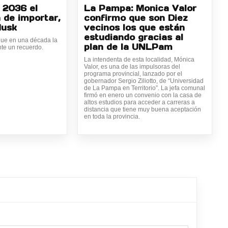
 2036 el
La Pampa: Monica Valor
 de importar,
confirmo que son Diez
Musk
vecinos los que están
estudiando gracias al
ue en una década la
plan de la UNLPam
te un recuerdo.
La intendenta de esta localidad, Mónica
Valor, es una de las impulsoras del
programa provincial, lanzado por el
gobernador Sergio Ziliotto, de “Universidad
de La Pampa en Territorio”. La jefa comunal
firmó en enero un convenio con la casa de
altos estudios para acceder a carreras a
distancia que tiene muy buena aceptación
en toda la provincia.