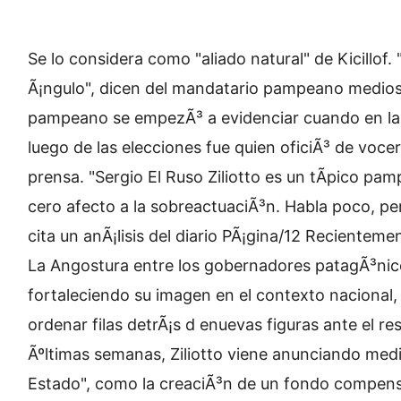
Se lo considera como "aliado natural" de Kicillof.
Ã¡ngulo", dicen del mandatario pampeano medios
pampeano se empezÃ³ a evidenciar cuando en la 
luego de las elecciones fue quien oficiÃ³ de voce
prensa. "Sergio El Ruso Ziliotto es un tÃ­pico pa
cero afecto a la sobreactuaciÃ³n. Habla poco, per
cita un anÃ¡lisis del diario PÃ¡gina/12 Recientemen
La Angostura entre los gobernadores patagÃ³nico
fortaleciendo su imagen en el contexto nacional
ordenar filas detrÃ¡s d enuevas figuras ante el re
Ãºltimas semanas, Ziliotto viene anunciando medi
Estado", como la creaciÃ³n de un fondo compens