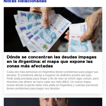
Notas Relacionadas
Dónde se concentran las deudas impagas
en la Argentina: el mapa que expone las
zonas más afectadas
Cada vez más personas en Argentina tienen problemas para pagar sus
deudas. El problema afecta a hogares de distintos puntos del país.
Pedir plata prestada para llegar a fin de mes se volvió algo común, pero
devolver ese dinero se hace cada vez más difícil. Un nuevo mapa
revela dónde la gente debe más plata en Argentina y cuántas personas
tienen problemas para pagar sus deudas.