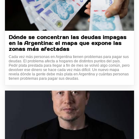
Dónde se concentran las deudas impagas
en la Argentina: el mapa que expone las
zonas más afectadas
Cada vez más personas en Argentina tienen problemas para pagar sus
deudas. El problema afecta a hogares de distintos puntos del país.
Pedir plata prestada para llegar a fin de mes se volvió algo común, pero
devolver ese dinero se hace cada vez más difícil. Un nuevo mapa
revela dónde la gente debe más plata en Argentina y cuántas personas
tienen problemas para pagar sus deudas.