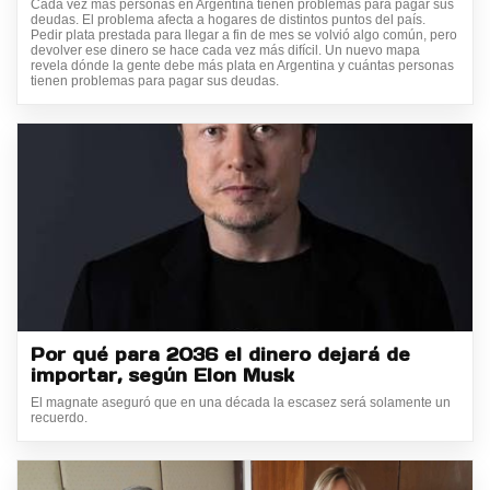
Cada vez más personas en Argentina tienen problemas para pagar sus
deudas. El problema afecta a hogares de distintos puntos del país.
Pedir plata prestada para llegar a fin de mes se volvió algo común, pero
devolver ese dinero se hace cada vez más difícil. Un nuevo mapa
revela dónde la gente debe más plata en Argentina y cuántas personas
tienen problemas para pagar sus deudas.
Por qué para 2036 el dinero dejará de
importar, según Elon Musk
El magnate aseguró que en una década la escasez será solamente un
recuerdo.