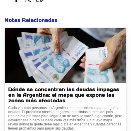
Notas Relacionadas
Dónde se concentran las deudas impagas
en la Argentina: el mapa que expone las
zonas más afectadas
Cada vez más personas en Argentina tienen problemas para pagar sus
deudas. El problema afecta a hogares de distintos puntos del país.
Pedir plata prestada para llegar a fin de mes se volvió algo común, pero
devolver ese dinero se hace cada vez más difícil. Un nuevo mapa
revela dónde la gente debe más plata en Argentina y cuántas personas
tienen problemas para pagar sus deudas.