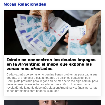
Notas Relacionadas
Dónde se concentran las deudas impagas
en la Argentina: el mapa que expone las
zonas más afectadas
Cada vez más personas en Argentina tienen problemas para pagar sus
deudas. El problema afecta a hogares de distintos puntos del país.
Pedir plata prestada para llegar a fin de mes se volvió algo común, pero
devolver ese dinero se hace cada vez más difícil. Un nuevo mapa
revela dónde la gente debe más plata en Argentina y cuántas personas
tienen problemas para pagar sus deudas.