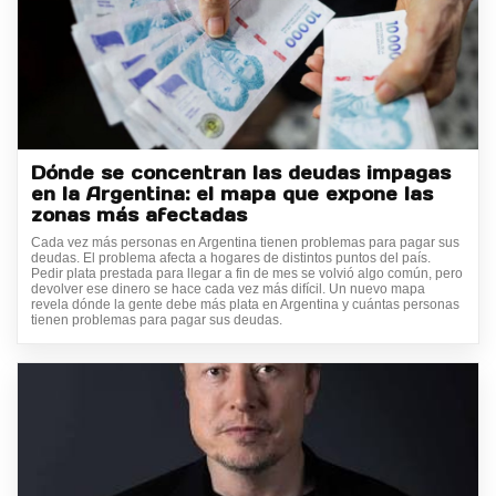
Dónde se concentran las deudas impagas
en la Argentina: el mapa que expone las
zonas más afectadas
Cada vez más personas en Argentina tienen problemas para pagar sus
deudas. El problema afecta a hogares de distintos puntos del país.
Pedir plata prestada para llegar a fin de mes se volvió algo común, pero
devolver ese dinero se hace cada vez más difícil. Un nuevo mapa
revela dónde la gente debe más plata en Argentina y cuántas personas
tienen problemas para pagar sus deudas.