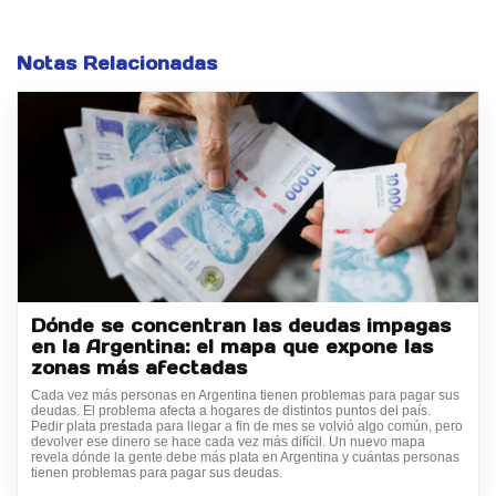
Notas Relacionadas
Dónde se concentran las deudas impagas
en la Argentina: el mapa que expone las
zonas más afectadas
Cada vez más personas en Argentina tienen problemas para pagar sus
deudas. El problema afecta a hogares de distintos puntos del país.
Pedir plata prestada para llegar a fin de mes se volvió algo común, pero
devolver ese dinero se hace cada vez más difícil. Un nuevo mapa
revela dónde la gente debe más plata en Argentina y cuántas personas
tienen problemas para pagar sus deudas.