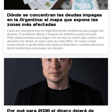
Dónde se concentran las deudas impagas
en la Argentina: el mapa que expone las
zonas más afectadas
Cada vez más personas en Argentina tienen problemas para pagar sus
deudas. El problema afecta a hogares de distintos puntos del país.
Pedir plata prestada para llegar a fin de mes se volvió algo común, pero
devolver ese dinero se hace cada vez más difícil. Un nuevo mapa
revela dónde la gente debe más plata en Argentina y cuántas personas
tienen problemas para pagar sus deudas.
Por qué para 2036 el dinero dejará de