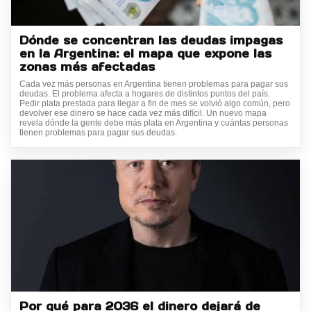
Dónde se concentran las deudas impagas
en la Argentina: el mapa que expone las
zonas más afectadas
Cada vez más personas en Argentina tienen problemas para pagar sus
deudas. El problema afecta a hogares de distintos puntos del país.
Pedir plata prestada para llegar a fin de mes se volvió algo común, pero
devolver ese dinero se hace cada vez más difícil. Un nuevo mapa
revela dónde la gente debe más plata en Argentina y cuántas personas
tienen problemas para pagar sus deudas.
Por qué para 2036 el dinero dejará de