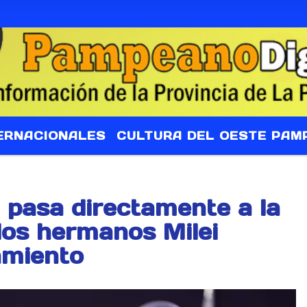
ERNACIONALES
CULTURA DEL OESTE PAM
 pasa directamente a la
 los hermanos Milei
amiento