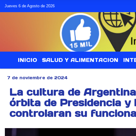
Jueves 6 de Agosto de 2026
INICIO
SALUD Y ALIMENTACION
INT
7 de noviembre de 2024
La cultura de Argentina
órbita de Presidencia y
controlaran su funcion