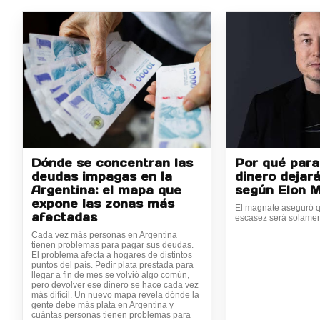
Dónde se concentran las
Por qué para
deudas impagas en la
dinero dejará
Argentina: el mapa que
según Elon 
expone las zonas más
El magnate aseguró q
afectadas
escasez será solamen
Cada vez más personas en Argentina
tienen problemas para pagar sus deudas.
El problema afecta a hogares de distintos
puntos del país. Pedir plata prestada para
llegar a fin de mes se volvió algo común,
pero devolver ese dinero se hace cada vez
más difícil. Un nuevo mapa revela dónde la
gente debe más plata en Argentina y
cuántas personas tienen problemas para