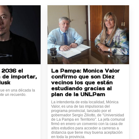
 2036 el
La Pampa: Monica Valor
 de importar,
confirmo que son Diez
Musk
vecinos los que están
estudiando gracias al
ue en una década la
plan de la UNLPam
te un recuerdo.
La intendenta de esta localidad, Mónica
Valor, es una de las impulsoras del
programa provincial, lanzado por el
gobernador Sergio Ziliotto, de “Universidad
de La Pampa en Territorio”. La jefa comunal
firmó en enero un convenio con la casa de
altos estudios para acceder a carreras a
distancia que tiene muy buena aceptación
en toda la provincia.