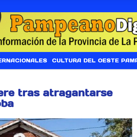
ERNACIONALES
CULTURA DEL OESTE PAM
re tras atragantarse
oba