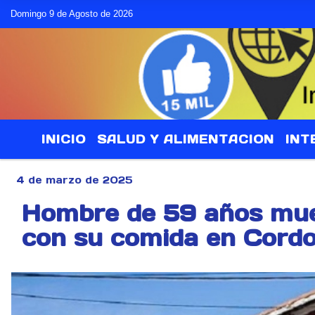
Domingo 9 de Agosto de 2026
INICIO
SALUD Y ALIMENTACION
INT
4 de marzo de 2025
Hombre de 59 años mue
con su comida en Cord