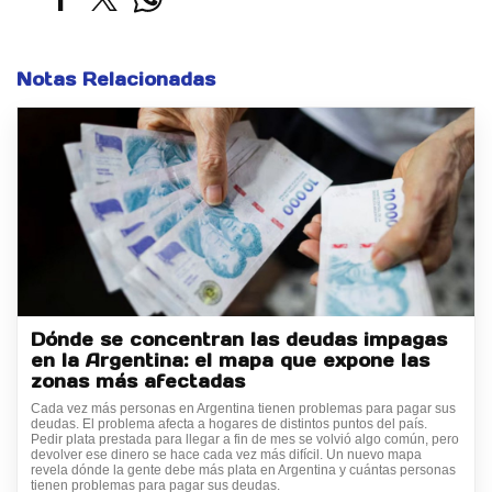
Notas Relacionadas
Dónde se concentran las deudas impagas
en la Argentina: el mapa que expone las
zonas más afectadas
Cada vez más personas en Argentina tienen problemas para pagar sus
deudas. El problema afecta a hogares de distintos puntos del país.
Pedir plata prestada para llegar a fin de mes se volvió algo común, pero
devolver ese dinero se hace cada vez más difícil. Un nuevo mapa
revela dónde la gente debe más plata en Argentina y cuántas personas
tienen problemas para pagar sus deudas.