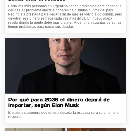
Cada vez más personas en Argentina tienen problemas para pagar sus
deudas. El problema afecta a hogares de distintos puntos del país.
Pedir plata prestada para llegar a fin de mes se volvió algo común, pero
devolver ese dinero se hace cada vez más difícil. Un nuevo mapa
revela dónde la gente debe más plata en Argentina y cuántas personas
tienen problemas para pagar sus deudas.
Por qué para 2036 el dinero dejará de
importar, según Elon Musk
El magnate aseguró que en una década la escasez será solamente un
recuerdo.