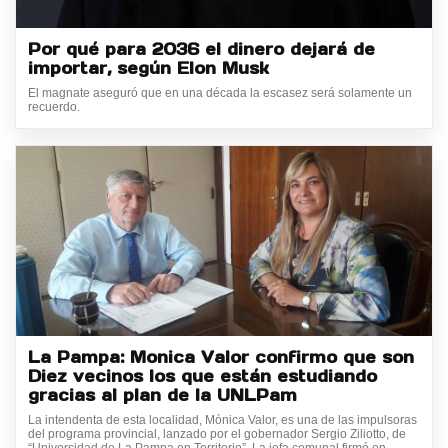
Por qué para 2036 el dinero dejará de
importar, según Elon Musk
El magnate aseguró que en una década la escasez será solamente un
recuerdo.
La Pampa: Monica Valor confirmo que son
Diez vecinos los que están estudiando
gracias al plan de la UNLPam
La intendenta de esta localidad, Mónica Valor, es una de las impulsoras
del programa provincial, lanzado por el gobernador Sergio Ziliotto, de