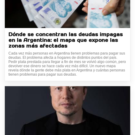
Dónde se concentran las deudas impagas
en la Argentina: el mapa que expone las
zonas más afectadas
Cada vez más personas en Argentina tienen problemas para pagar sus
deudas. El problema afecta a hogares de distintos puntos del país.
Pedir plata prestada para llegar a fin de mes se volvió algo común, pero
devolver ese dinero se hace cada vez más difícil. Un nuevo mapa
revela dónde la gente debe más plata en Argentina y cuántas personas
tienen problemas para pagar sus deudas.