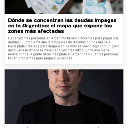
Dónde se concentran las deudas impagas
en la Argentina: el mapa que expone las
zonas más afectadas
Cada vez más personas en Argentina tienen problemas para pagar sus
deudas. El problema afecta a hogares de distintos puntos del país.
Pedir plata prestada para llegar a fin de mes se volvió algo común, pero
devolver ese dinero se hace cada vez más difícil. Un nuevo mapa
revela dónde la gente debe más plata en Argentina y cuántas personas
tienen problemas para pagar sus deudas.