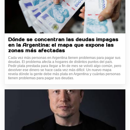
Dónde se concentran las deudas impagas
en la Argentina: el mapa que expone las
zonas más afectadas
Cada vez más personas en Argentina tienen problemas para pagar sus
deudas. El problema afecta a hogares de distintos puntos del país.
Pedir plata prestada para llegar a fin de mes se volvió algo común, pero
devolver ese dinero se hace cada vez más difícil. Un nuevo mapa
revela dónde la gente debe más plata en Argentina y cuántas personas
tienen problemas para pagar sus deudas.