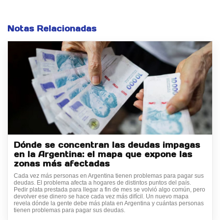
Notas Relacionadas
Dónde se concentran las deudas impagas
en la Argentina: el mapa que expone las
zonas más afectadas
Cada vez más personas en Argentina tienen problemas para pagar sus
deudas. El problema afecta a hogares de distintos puntos del país.
Pedir plata prestada para llegar a fin de mes se volvió algo común, pero
devolver ese dinero se hace cada vez más difícil. Un nuevo mapa
revela dónde la gente debe más plata en Argentina y cuántas personas
tienen problemas para pagar sus deudas.