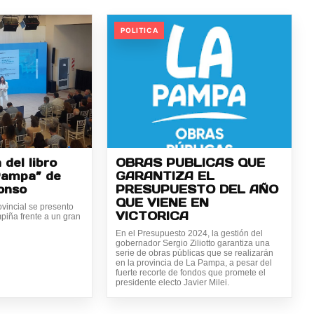
POLITICA
del libro
OBRAS PUBLICAS QUE
Pampa” de
GARANTIZA EL
onso
PRESUPUESTO DEL AÑO
QUE VIENE EN
ovincial se presento
VICTORICA
piña frente a un gran
En el Presupuesto 2024, la gestión del
gobernador Sergio Ziliotto garantiza una
serie de obras públicas que se realizarán
en la provincia de La Pampa, a pesar del
fuerte recorte de fondos que promete el
presidente electo Javier Milei.