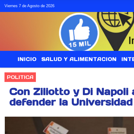
Viernes 7 de Agosto de 2026
INICIO
SALUD Y ALIMENTACION
INT
POLITICA
Con Ziliotto y Di Napoli
defender la Universidad