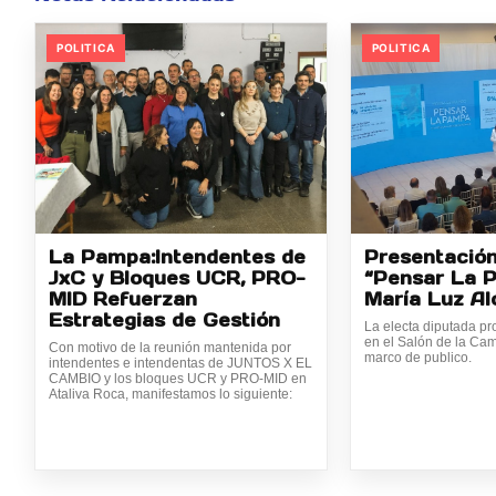
POLITICA
POLITICA
La Pampa:Intendentes de
Presentación 
JxC y Bloques UCR, PRO-
“Pensar La 
MID Refuerzan
María Luz Al
Estrategias de Gestión
La electa diputada pr
en el Salón de la Cam
Con motivo de la reunión mantenida por
marco de publico.
intendentes e intendentas de JUNTOS X EL
CAMBIO y los bloques UCR y PRO-MID en
Ataliva Roca, manifestamos lo siguiente: