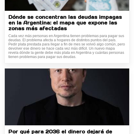
Dónde se concentran las deudas impagas
en la Argentina: el mapa que expone las
zonas más afectadas
Cada vez más personas en Argentina tienen problemas para pagar sus
deudas. El problema afecta a hogares de distintos puntos del país.
Pedir plata prestada para llegar a fin de mes se volvió algo común, pero
devolver ese dinero se hace cada vez más difícil. Un nuevo mapa
revela dónde la gente debe más plata en Argentina y cuántas personas
tienen problemas para pagar sus deudas.
Por qué para 2036 el dinero dejará de