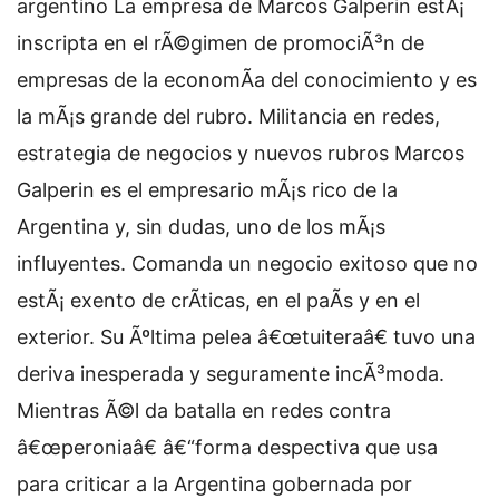
argentino La empresa de Marcos Galperin estÃ¡
inscripta en el rÃ©gimen de promociÃ³n de
empresas de la economÃ­a del conocimiento y es
la mÃ¡s grande del rubro. Militancia en redes,
estrategia de negocios y nuevos rubros Marcos
Galperin es el empresario mÃ¡s rico de la
Argentina y, sin dudas, uno de los mÃ¡s
influyentes. Comanda un negocio exitoso que no
estÃ¡ exento de crÃ­ticas, en el paÃ­s y en el
exterior. Su Ãºltima pelea â€œtuiteraâ€ tuvo una
deriva inesperada y seguramente incÃ³moda.
Mientras Ã©l da batalla en redes contra
â€œperoniaâ€ â€“forma despectiva que usa
para criticar a la Argentina gobernada por