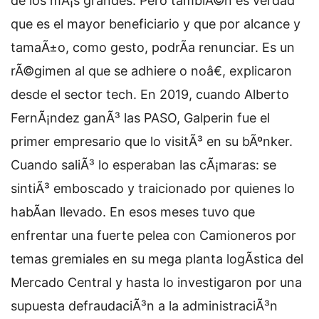
de los mÃ¡s grandes. Pero tambiÃ©n es verdad
que es el mayor beneficiario y que por alcance y
tamaÃ±o, como gesto, podrÃ­a renunciar. Es un
rÃ©gimen al que se adhiere o noâ€, explicaron
desde el sector tech. En 2019, cuando Alberto
FernÃ¡ndez ganÃ³ las PASO, Galperin fue el
primer empresario que lo visitÃ³ en su bÃºnker.
Cuando saliÃ³ lo esperaban las cÃ¡maras: se
sintiÃ³ emboscado y traicionado por quienes lo
habÃ­an llevado. En esos meses tuvo que
enfrentar una fuerte pelea con Camioneros por
temas gremiales en su mega planta logÃ­stica del
Mercado Central y hasta lo investigaron por una
supuesta defraudaciÃ³n a la administraciÃ³n