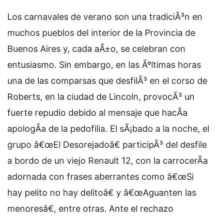
Los carnavales de verano son una tradiciÃ³n en
muchos pueblos del interior de la Provincia de
Buenos Aires y, cada aÃ±o, se celebran con
entusiasmo. Sin embargo, en las Ãºltimas horas
una de las comparsas que desfilÃ³ en el corso de
Roberts, en la ciudad de Lincoln, provocÃ³ un
fuerte repudio debido al mensaje que hacÃ­a
apologÃ­a de la pedofilia. El sÃ¡bado a la noche, el
grupo â€œEl Desorejadoâ€ participÃ³ del desfile
a bordo de un viejo Renault 12, con la carrocerÃ­a
adornada con frases aberrantes como â€œSi
hay pelito no hay delitoâ€ y â€œAguanten las
menoresâ€, entre otras. Ante el rechazo