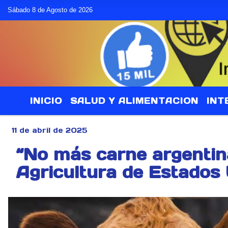
Sábado 8 de Agosto de 2026
INICIO
SALUD Y ALIMENTACION
INT
11 de abril de 2025
“No más carne argentina
Agricultura de Estados 