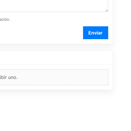
ación.
Enviar
bir uno.