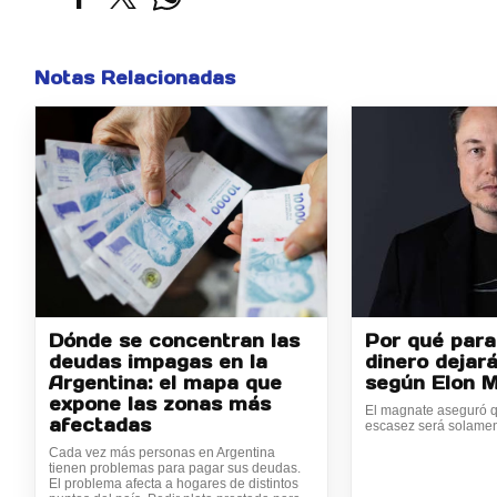
Notas Relacionadas
Dónde se concentran las
Por qué para
deudas impagas en la
dinero dejará
Argentina: el mapa que
según Elon 
expone las zonas más
El magnate aseguró q
afectadas
escasez será solamen
Cada vez más personas en Argentina
tienen problemas para pagar sus deudas.
El problema afecta a hogares de distintos