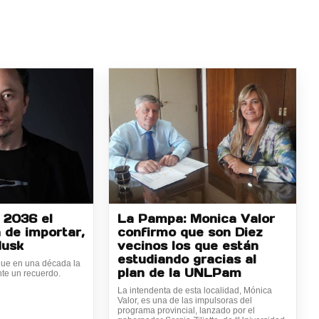
 2036 el
La Pampa: Monica Valor
 de importar,
confirmo que son Diez
Musk
vecinos los que están
estudiando gracias al
ue en una década la
plan de la UNLPam
te un recuerdo.
La intendenta de esta localidad, Mónica
Valor, es una de las impulsoras del
programa provincial, lanzado por el